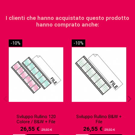
I clienti che hanno acquistato questo prodotto
hanno comprato anche:
-10%
-10%
Sviluppo Rullino 120
Sviluppo Rullino B&W +
Colore / B&W + File
File
26,55 €
26,55 €
29,50 €
29,50 €