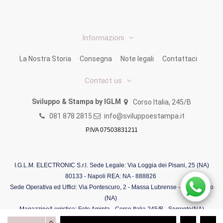
Informazioni
La Nostra Storia
Consegna
Note legali
Contattaci
Contact us
Sviluppo & Stampa by IGLM
Corso Italia, 245/B
081 878 2815
info@sviluppoestampa.it
P.IVA 07503831211
I.G.L.M. ELECTRONIC S.r.l. Sede Legale: Via Loggia dei Pisani, 25 (NA)
80133 - Napoli REA: NA - 888826
Sede Operativa ed Uffici: Via Pontescuro, 2 - Massa Lubrense - Schiazzano
(NA)
Magazzino/Logistica: Foto Aminta - Corso Italia 245/B - Sorrento(NA)
P.I. IT07503831211 / Codice Univoco: 5RUO82D (O di Otranto) Capitale