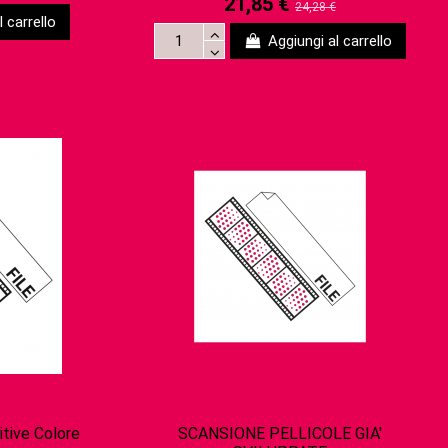
21,85 €
24,28 €
 carrello
Aggiungi al carrello
itive Colore
SCANSIONE PELLICOLE GIA'