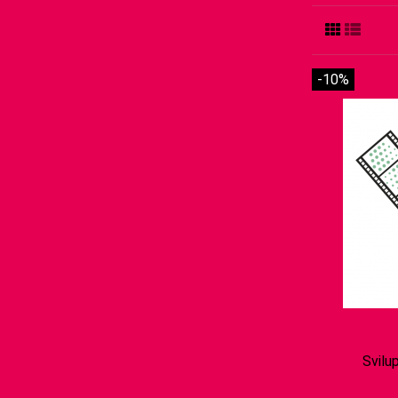
-10%
Svilu