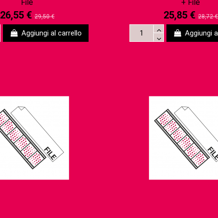
File
+ File
26,55 €
25,85 €
29,50 €
28,72 €
Aggiungi al carrello
Aggiungi al