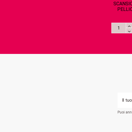
SCANSI
PELLI
Puoi annu