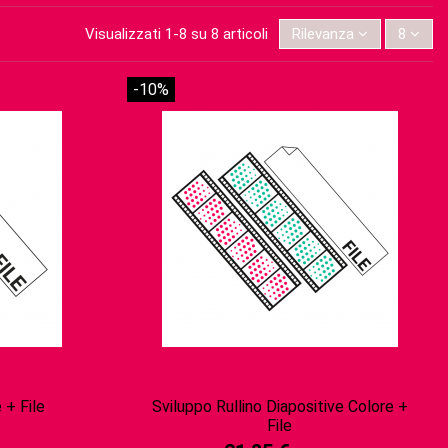
Visualizzati 1-8 su 8 articoli
Rilevanza
8
-10%
 + File
Sviluppo Rullino Diapositive Colore +
File