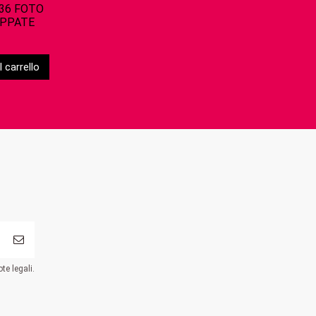
36 FOTO
UPPATE
 carrello
te legali.